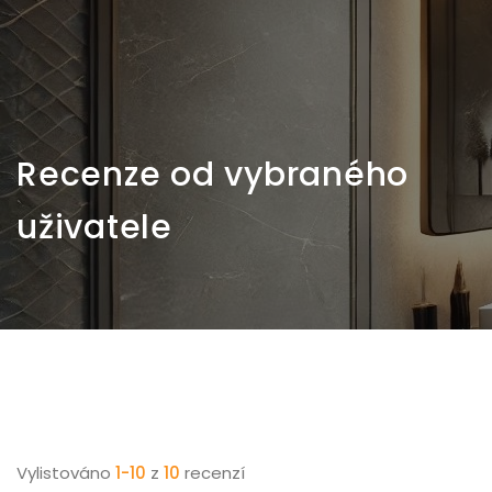
Recenze od vybraného
uživatele
Vylistováno
1-10
z
10
recenzí